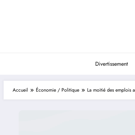
Aller
au
contenu
Divertissement
Accueil
Économie / Politique
La moitié des emplois ac