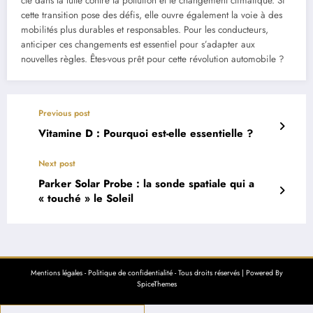
clé dans la lutte contre la pollution et le changement climatique. Si
cette transition pose des défis, elle ouvre également la voie à des
mobilités plus durables et responsables. Pour les conducteurs,
anticiper ces changements est essentiel pour s’adapter aux
nouvelles règles. Êtes-vous prêt pour cette révolution automobile ?
Previous post
Vitamine D : Pourquoi est-elle essentielle ?
Next post
Parker Solar Probe : la sonde spatiale qui a
« touché » le Soleil
Mentions légales
-
Politique de confidentialité
- Tous droits réservés | Powered By
SpiceThemes