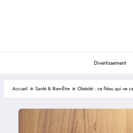
Aller
au
contenu
Divertissement
Accueil
Santé & Bien-Être
Obésité : ce fléau qui ne c