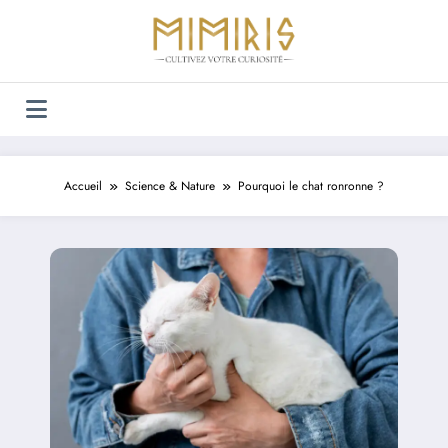
Aller
au
contenu
Accueil
Science & Nature
Pourquoi le chat ronronne ?