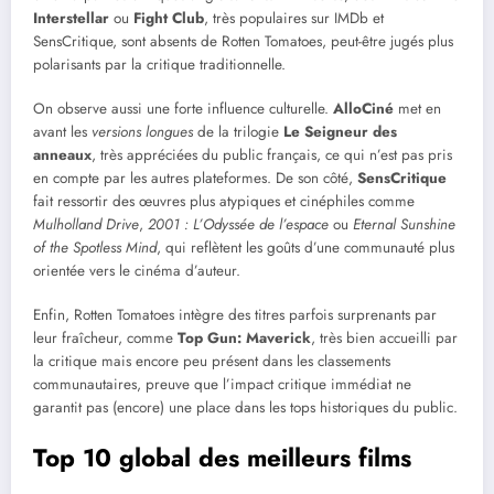
Interstellar
ou
Fight Club
, très populaires sur IMDb et
SensCritique, sont absents de Rotten Tomatoes, peut-être jugés plus
polarisants par la critique traditionnelle.
On observe aussi une forte influence culturelle.
AlloCiné
met en
avant les
versions longues
de la trilogie
Le Seigneur des
anneaux
, très appréciées du public français, ce qui n’est pas pris
en compte par les autres plateformes. De son côté,
SensCritique
fait ressortir des œuvres plus atypiques et cinéphiles comme
Mulholland Drive
,
2001 : L’Odyssée de l’espace
ou
Eternal Sunshine
of the Spotless Mind
, qui reflètent les goûts d’une communauté plus
orientée vers le cinéma d’auteur.
Enfin, Rotten Tomatoes intègre des titres parfois surprenants par
leur fraîcheur, comme
Top Gun: Maverick
, très bien accueilli par
la critique mais encore peu présent dans les classements
communautaires, preuve que l’impact critique immédiat ne
garantit pas (encore) une place dans les tops historiques du public.
Top 10 global des meilleurs films