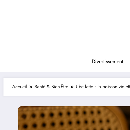
Aller
au
contenu
Divertissement
Accueil
Santé & Bien-Être
Ube latte : la boisson viole