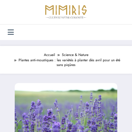
Aller
au
contenu
Accueil
Science & Nature
Plantes anti-moustiques : les variétés à planter dès avril pour un été
sans piqûres